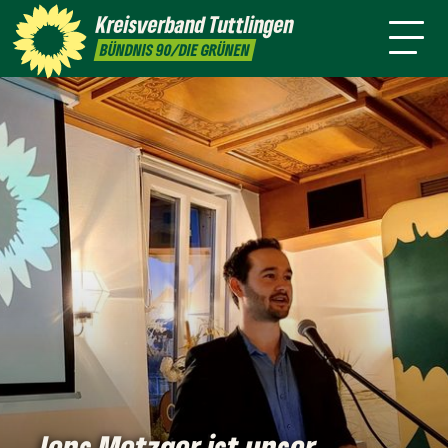
Kreistag
Kreisverband
Tuttlingen
Termine
Presse
Satzung
BÜNDNIS 90/DIE GRÜNEN
Jens Metzger ist unser