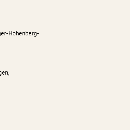
nger-Hohenberg-
gen,