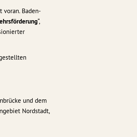
t voran. Baden-
kehrsförderung
“,
sionierter
gestellten
enbrücke und dem
ngebiet Nordstadt,