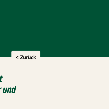
< Zurück
t
r und