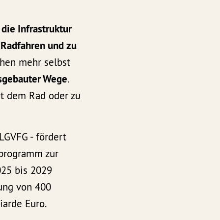
 die Infrastruktur
„
Radfahren und zu
chen mehr selbst
sgebauter Wege
.
it dem Rad oder zu
 LGVFG - fördert
sprogramm zur
025 bis 2029
ung von 400
iarde Euro.