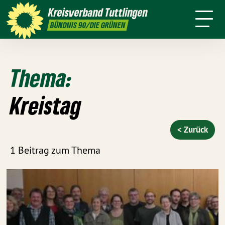
Kreistag
Kreisverband
Tuttlingen
Termine
Presse
Satzung
BÜNDNIS 90/DIE GRÜNEN
Thema:
Kreistag
< Zurück
1 Beitrag zum Thema