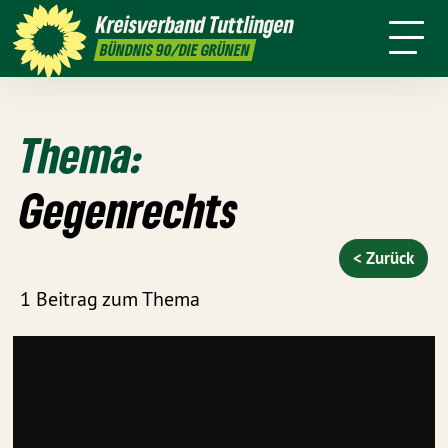
Kreistag
Kreisverband
Tuttlingen
Termine
Presse
Satzung
BÜNDNIS 90/DIE GRÜNEN
Thema:
Gegenrechts
< Zurück
1 Beitrag zum Thema